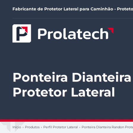
Fabricante de Protetor Lateral para Caminhão - Proteto
Ponteira Dianteir
Protetor Lateral
Início
›
Produtos
›
Perfil Protetor Lateral
›
Ponteira Dianteira Randon Prote