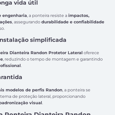
onga vida útil
e engenharia
, a ponteira resiste a
impactos,
rações
, assegurando
durabilidade e confiabilidade
so.
instalação simplificada
eira Dianteira Randon Protetor Lateral
oferece
xe
, reduzindo o tempo de montagem e garantindo
ofissional
.
rantida
ais modelos de perfis Randon
, a ponteira se
stema de proteção lateral, proporcionando
 padronização visual
.
a Ponteira Dianteira Randon