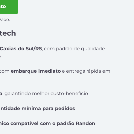
zado.
atech
Caxias do Sul/RS
, com padrão de qualidade
e
 com
embarque imediato
e entrega rápida em
a
, garantindo melhor custo-benefício
antidade mínima para pedidos
nico compatível com o padrão Randon