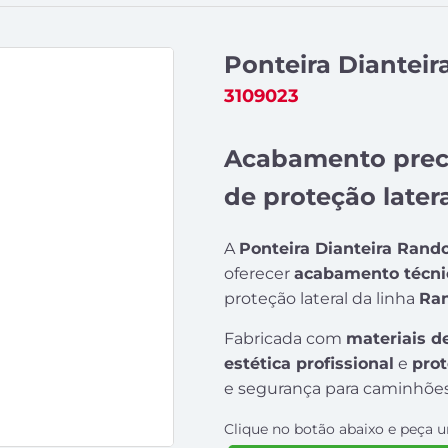
Ponteira Dianteir
3109023
Acabamento preci
de proteção late
A
Ponteira Dianteira Rando
oferecer
acabamento técnico
proteção lateral da linha
Ra
Fabricada com
materiais d
estética profissional
e
prot
e segurança para caminhões
Clique no botão abaixo e peça