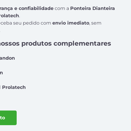
rança e confiabilidade
com a
Ponteira Dianteira
rolatech
.
eceba seu pedido com
envio imediato
, sem
.
ossos produtos complementares
 Randon
on
l Prolatech
to