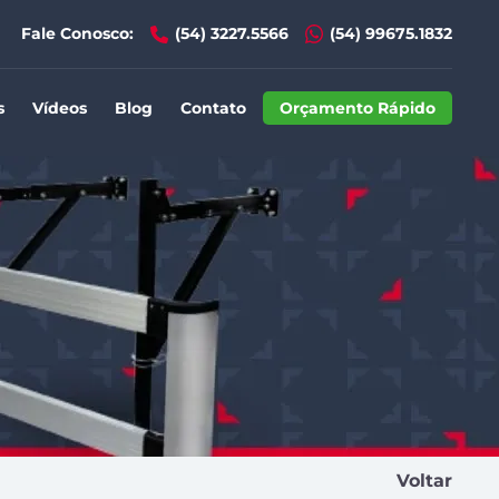
Fale Conosco:
(54) 3227.5566
(54) 99675.1832
s
Vídeos
Blog
Contato
Orçamento Rápido
Voltar