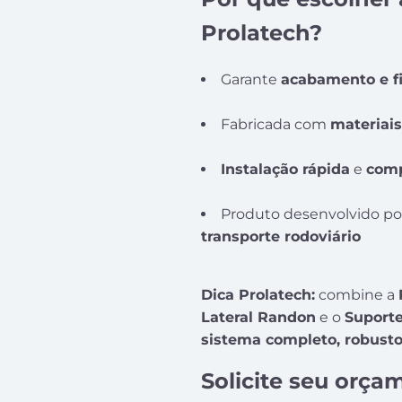
Prolatech?
Garante
acabamento e f
Fabricada com
materiais
Instalação rápida
e
comp
Produto desenvolvido p
transporte rodoviário
Dica Prolatech:
combine a
Lateral Randon
e o
Suporte
sistema completo, robusto
Solicite seu orç